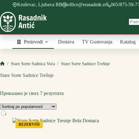
Skip
Kruševac, Ljubava BB
office@erasadnik.rs
065/875-59-7
to
content
Proizvodi
Dostava
TV Gostovanja
Katalog
/
Stare Sorte Sadnica Voća
/
Stare Sorte Sadnice Trešnje
Početna
Stare Sorte Sadnice Trešnje
Приказано је свих 7 резултата
REZERVIŠI