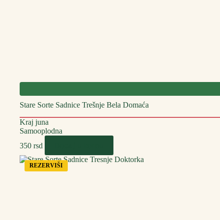
Stare Sorte Sadnice Trešnje Bela Domaća
Kraj juna
Samooplodna
Dodaj u korpu
350
rsd
REZERVIŠI