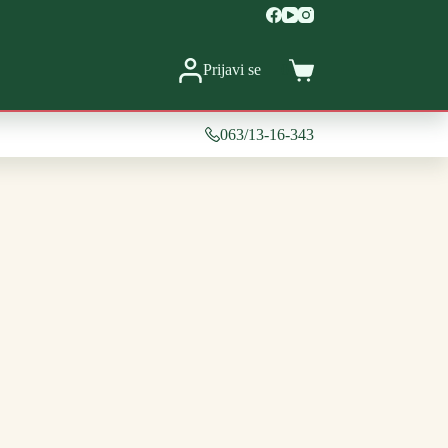
Prijavi se
0
Shopping
cart
063/13-16-343