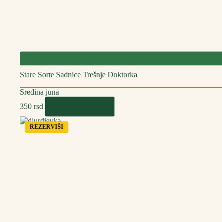
Stare Sorte Sadnice Trešnje Doktorka
Sredina juna
Dodaj u korpu
350
rsd
REZERVIŠI