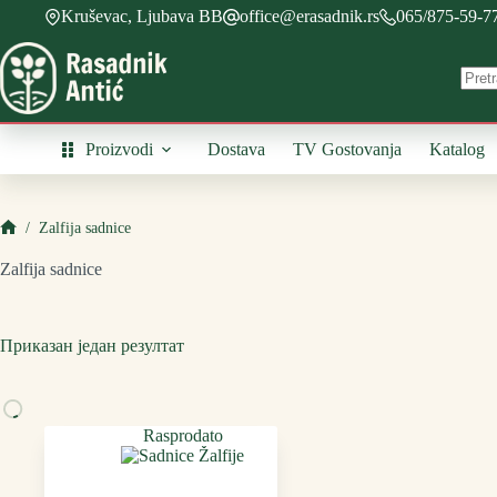
Skip
Kruševac, Ljubava BB
office@erasadnik.rs
065/875-59-7
to
content
Proizvodi
Dostava
TV Gostovanja
Katalog
/
Zalfija sadnice
Početna
Zalfija sadnice
Приказан један резултат
Rasprodato