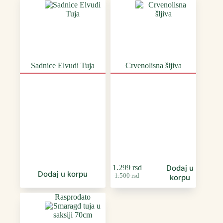
Sadnice Elvudi Tuja
Crvenolisna šljiva
1.299
rsd
Dodaj u
Dodaj u korpu
Оригинална
Тренутна
1.500
rsd
korpu
цена
цена
је
је:
Rasprodato
била:
1.299 rsd.
1.500 rsd.