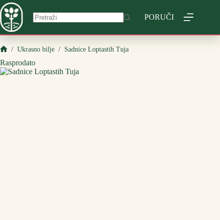
Skip
to
PORUČI
content
/
Ukrasno bilje
/
Sadnice Loptastih Tuja
Početna
Rasprodato