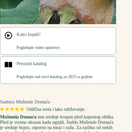
Kako kupiti?
Pogledajte video uputstvo
Preuzmi katalog
Pogledajte naš novi katalog za 2025-u godinu
Sadnice Mušmule Domaća
Odlična sorta i lako održavanje.
Mušmula Domaća
ima srednje krupan plod kupastog oblika.
Plod je veoma ukusan kada ugnjili. Stablo Mušmule Domaća
je srednje bujno, otporno na mraz i sušu. Za razliku od nekih