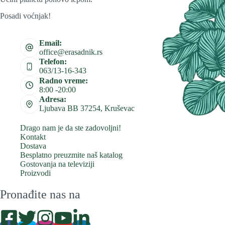
Posadi voćnjak!
Email:
office@erasadnik.rs
Telefon:
063/13-16-343
Radno vreme:
8:00 -20:00
Adresa:
Ljubava BB 37254, Kruševac
Drago nam je da ste zadovoljni!
Kontakt
Dostava
Besplatno preuzmite naš katalog
Gostovanja na televiziji
Proizvodi
Pronađite nas na