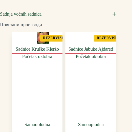
Sadnja voćnih sadnica
Повезани производи
REZERVIŠI
REZERVIŠI
Sadnice Kruške Kleržo
Sadnice Jabuke Ajdared
Početak oktobra
Početak oktobra
Samooplodna
Samooplodna