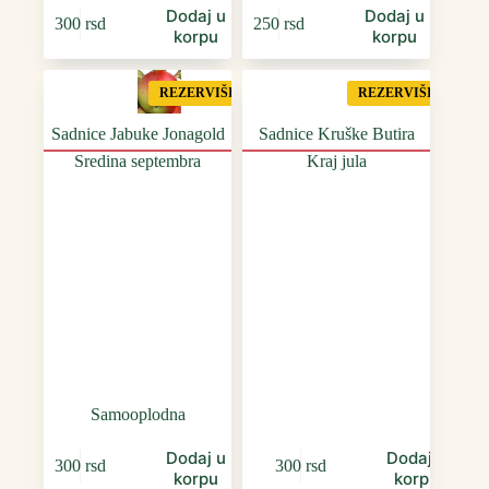
Dodaj u
Dodaj u
300
rsd
250
rsd
korpu
korpu
REZERVIŠI
REZERVIŠI
Sadnice Jabuke Jonagold
Sadnice Kruške Butira
Sredina septembra
Kraj jula
Samooplodna
Dodaj u
Dodaj u
300
rsd
300
rsd
korpu
korpu