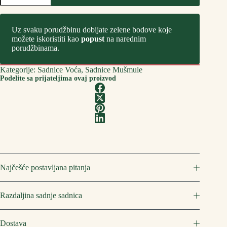
Domaća
количина
Uz svaku porudžbinu dobijate zelene bodove koje
možete iskoristiti kao
popust
na narednim
porudžbinama.
Kategorije:
Sadnice Voća
,
Sadnice Mušmule
Podelite sa prijateljima ovaj proizvod
Najčešće postavljana pitanja
Razdaljina sadnje sadnica
Dostava