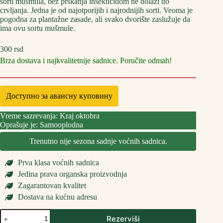
sorti mušmula, bez prskanja insekticidom ne dolazi do
crvljanja. Jedna je od najotporijih i najrodnijih sorti. Veoma je
pogodna za plantažne zasade, ali svako dvorište zaslužuje da
ima ovu sortu mušmule.
300
rsd
Brza dostava i najkvalitetnije sadnice. Poručite odmah!
Доступно за авансну куповину
Vreme sazrevanja: Kraj oktobra
Oprašuje je: Samooplodna
Trenutno nije sezona sadnje voćnih sadnica.
Prva klasa voćnih sadnica
Jedina prava organska proizvodnja
Zagarantovan kvalitet
Dostava na kućnu adresu
Sadnice
Rezerviši
Mušmule