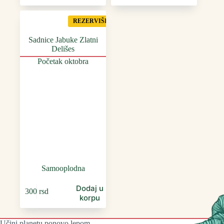
REZERVIŠI
Sadnice Jabuke Zlatni
Delišes
Početak oktobra
Samooplodna
Dodaj u
300
rsd
korpu
Učini planetu ponovo lepom.