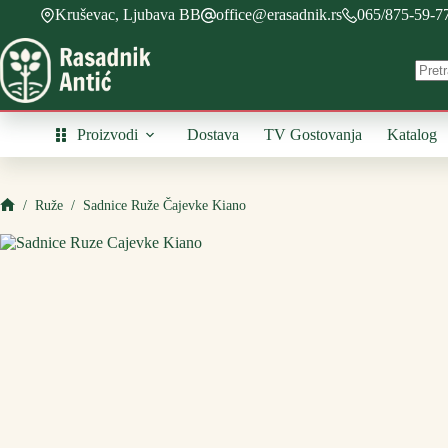
Skip
Kruševac, Ljubava BB
office@erasadnik.rs
065/875-59-7
to
content
Proizvodi
Dostava
TV Gostovanja
Katalog
/
Ruže
/
Sadnice Ruže Čajevke Kiano
Početna