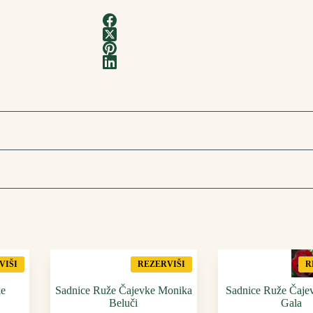
VIŠI
REZERVIŠI
R
ke
Sadnice Ruže Čajevke Monika
Sadnice Ruže Čaje
Beluči
Gala