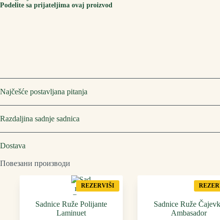
Podelite sa prijateljima ovaj proizvod
Najčešće postavljana pitanja
Razdaljina sadnje sadnica
Dostava
Повезани производи
REZERVIŠI
REZER
Sadnice Ruže Polijante
Sadnice Ruže Čajev
Laminuet
Ambasador