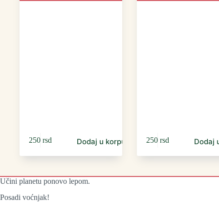
250
rsd
250
rsd
Dodaj u korpu
Dodaj 
Učini planetu ponovo lepom.
Posadi voćnjak!