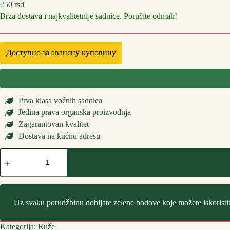
250
rsd
Brza dostava i najkvalitetnije sadnice. Poručite odmah!
Доступно за авансну куповину
Prva klasa voćnih sadnica
Jedina prava organska proizvodnja
Zagarantovan kvalitet
Dostava na kućnu adresu
Sadnice
Ruže
Čajevke
Kiano
количина
Uz svaku porudžbinu dobijate zelene bodove koje možete iskoristi
Kategorija:
Ruže