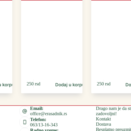
250
rsd
250
rsd
u korpu
Dodaj u korpu
Do
Drago nam je da st
Email:
zadovoljni!
office@erasadnik.rs
Kontakt
Telefon:
Dostava
063/13-16-343
Besplatno preuzmi
Radno vreme: