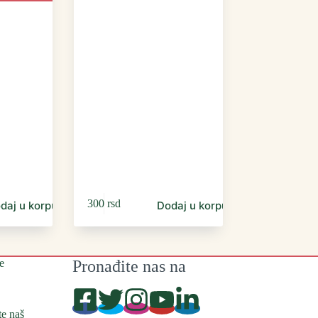
300
rsd
daj u korpu
Dodaj u korpu
e
Pronađite nas na
te naš