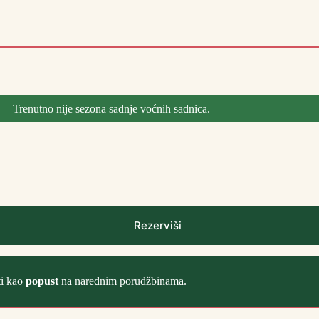
Trenutno nije sezona sadnje voćnih sadnica.
Rezerviši
ti kao
popust
na narednim porudžbinama.