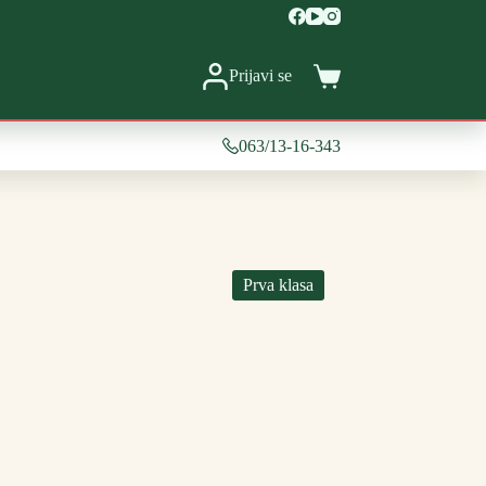
Prijavi se
Shopping
cart
063/13-16-343
Prva klasa