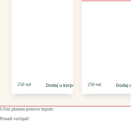
250
rsd
250
rsd
Dodaj u korpu
Dodaj 
Učini planetu ponovo lepom.
Posadi voćnjak!