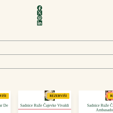
VIŠI
REZERVIŠI
R
ar De
Sadnice Ruže Čajevke Vivaldi
Sadnice Ruže Č
Ambasado