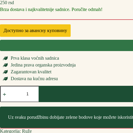
250
rsd
Brza dostava i najkvalitetnije sadnice. Poručite odmah!
Доступно за авансну куповину
Prva klasa voćnih sadnica
Jedina prava organska proizvodnja
Zagarantovan kvalitet
Dostava na kućnu adresu
Sadnice
Ruže
Polijante
Nina
WeilBull
количина
Uz svaku porudžbinu dobijate zelene bodove koje možete iskoristi
Kategorija:
Ruže