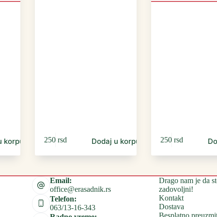
250
rsd
250
rsd
u korpu
Dodaj u korpu
Do
Drago nam je da st
Email:
zadovoljni!
office@erasadnik.rs
Kontakt
Telefon:
Dostava
063/13-16-343
Besplatno preuzmi
Radno vreme: