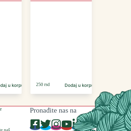
250
rsd
daj u korpu
Dodaj u korpu
e
Pronađite nas na
te naš