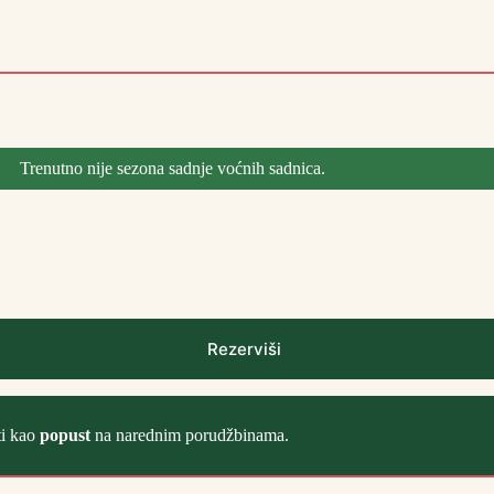
Trenutno nije sezona sadnje voćnih sadnica.
Rezerviši
ti kao
popust
na narednim porudžbinama.