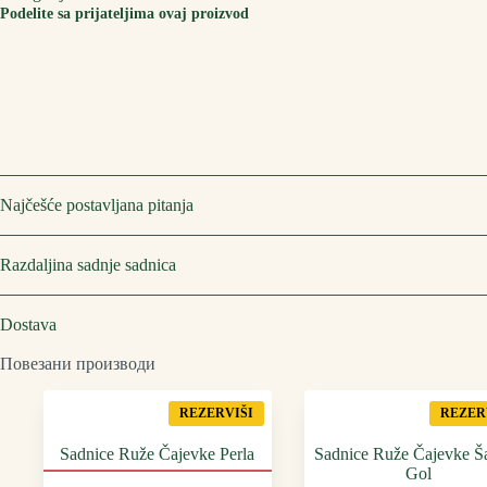
Podelite sa prijateljima ovaj proizvod
Najčešće postavljana pitanja
Razdaljina sadnje sadnica
Dostava
Повезани производи
REZERVIŠI
REZER
Sadnice Ruže Čajevke Perla
Sadnice Ruže Čajevke Š
Gol