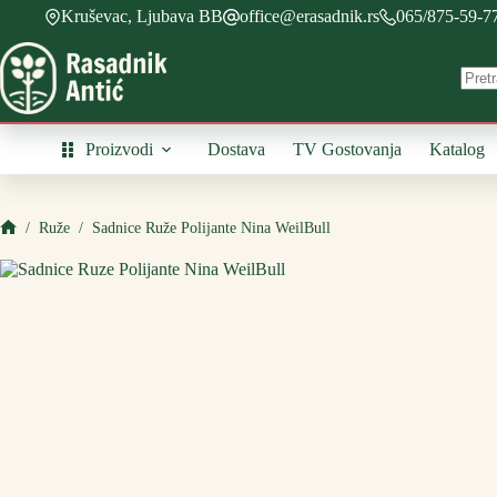
Skip
Kruševac, Ljubava BB
office@erasadnik.rs
065/875-59-7
to
content
Proizvodi
Dostava
TV Gostovanja
Katalog
/
Ruže
/
Sadnice Ruže Polijante Nina WeilBull
Početna