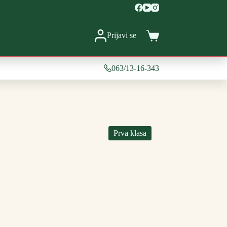
Prijavi se
Shopping
cart
063/13-16-343
Prva klasa