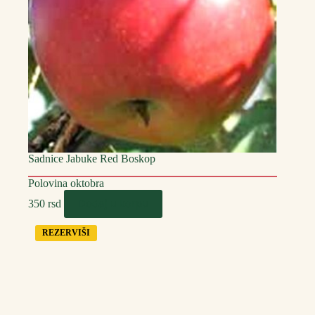
Sadnice Jabuke Red Boskop
Polovina oktobra
Dodaj u korpu
350
rsd
REZERVIŠI