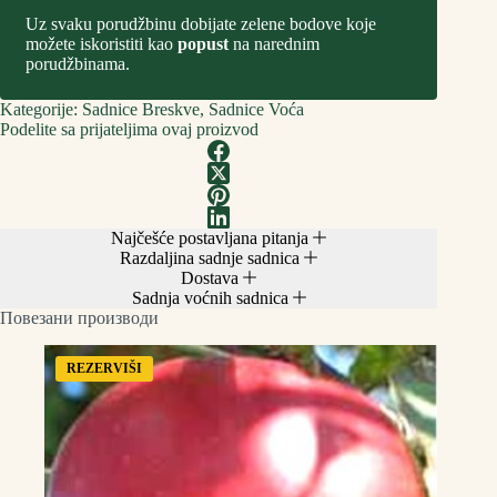
Uz svaku porudžbinu dobijate zelene bodove koje
možete iskoristiti kao
popust
na narednim
porudžbinama.
Kategorije:
Sadnice Breskve
,
Sadnice Voća
Podelite sa prijateljima ovaj proizvod
Najčešće postavljana pitanja
Razdaljina sadnje sadnica
Dostava
Sadnja voćnih sadnica
Повезани производи
REZERVIŠI