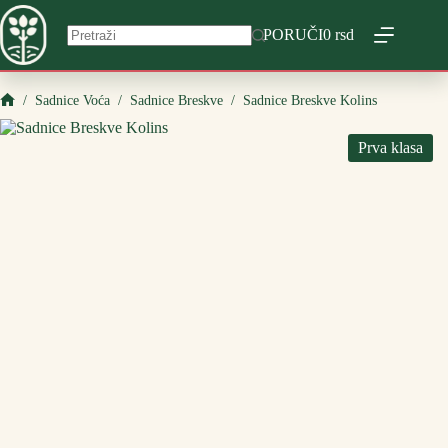
Skip
to
PORUČI
0
rsd
content
/
Sadnice Voća
/
Sadnice Breskve
/
Sadnice Breskve Kolins
Početna
Prva klasa