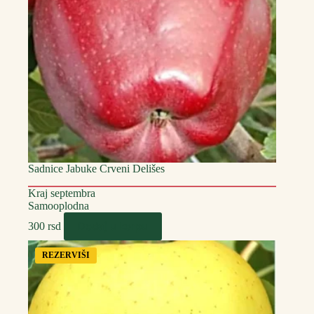
Sadnice Jabuke Crveni Delišes
Kraj septembra
Samooplodna
Dodaj u korpu
300
rsd
REZERVIŠI