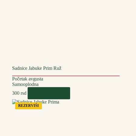
Sadnice Jabuke Prim Ruž
Početak avgusta
Samooplodna
Dodaj u korpu
300
rsd
REZERVIŠI