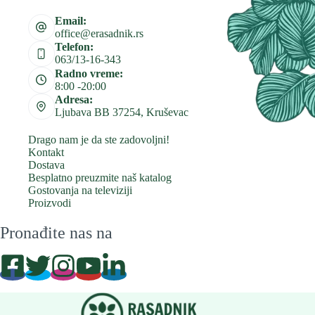
Email:
office@erasadnik.rs
Telefon:
063/13-16-343
Radno vreme:
8:00 -20:00
Adresa:
Ljubava BB 37254, Kruševac
Drago nam je da ste zadovoljni!
Kontakt
Dostava
Besplatno preuzmite naš katalog
Gostovanja na televiziji
Proizvodi
Pronađite nas na