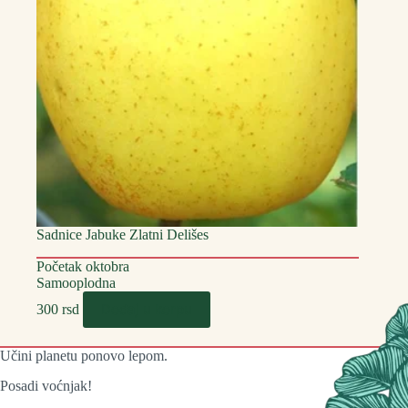
Sadnice Jabuke Zlatni Delišes
Početak oktobra
Samooplodna
Dodaj u korpu
300
rsd
Učini planetu ponovo lepom.
Posadi voćnjak!