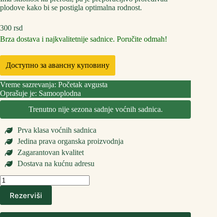
plodove kako bi se postigla optimalna rodnost.
300
rsd
Brza dostava i najkvalitetnije sadnice. Poručite odmah!
Доступно за авансну куповину
Vreme sazrevanja: Početak avgusta
Oprašuje je: Samooplodna
Trenutno nije sezona sadnje voćnih sadnica.
Prva klasa voćnih sadnica
Jedina prava organska proizvodnja
Zagarantovan kvalitet
Dostava na kućnu adresu
Sadnice
Breskve
Rezerviši
Kolins
количина