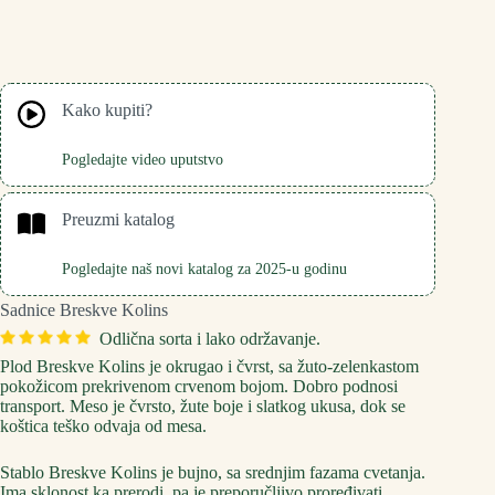
Kako kupiti?
Pogledajte video uputstvo
Preuzmi katalog
Pogledajte naš novi katalog za 2025-u godinu
Sadnice Breskve Kolins
Odlična sorta i lako održavanje.
Plod Breskve Kolins je okrugao i čvrst, sa žuto-zelenkastom
pokožicom prekrivenom crvenom bojom. Dobro podnosi
transport. Meso je čvrsto, žute boje i slatkog ukusa, dok se
koštica teško odvaja od mesa.
Stablo Breskve Kolins je bujno, sa srednjim fazama cvetanja.
Ima sklonost ka prerodi, pa je preporučljivo proređivati