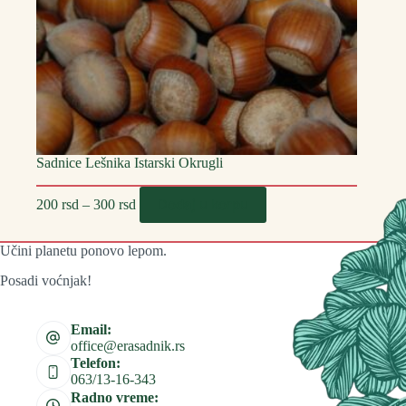
Sadnice Lešnika Istarski Okrugli
Распон
Овај
Dodaj u korpu
200
rsd
–
300
rsd
цена:
производ
од
има
200 rsd
више
Učini planetu ponovo lepom.
до
варијанти.
300 rsd
Опције
Posadi voćnjak!
могу
бити
изабране
Email:
на
office@erasadnik.rs
страници
Telefon:
производа.
063/13-16-343
Radno vreme: