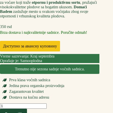
za voćare koji traže
otpornu i produktivnu sortu
, pružajući
visokokvalitetne plodove sa bogatim ukusom.
Domaći
Badem
zaslužuje mesto u svakom voćnjaku zbog svoje
otpornosti i vrhunskog kvaliteta plodova.
350
rsd
Brza dostava i najkvalitetnije sadnice. Poručite odmah!
Доступно за авансну куповину
Vreme sazrevanja: Kraj septembra
Oprašuje je: Samooplodna
Trenutno nije sezona sadnje voćnih sadnica.
Prva klasa voćnih sadnica
Jedina prava organska proizvodnja
Zagarantovan kvalitet
Dostava na kućnu adresu
Sadnice
Domaći