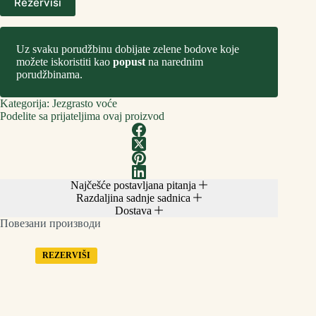
Rezerviši
Meki
Badem
количина
Uz svaku porudžbinu dobijate zelene bodove koje
možete iskoristiti kao
popust
na narednim
porudžbinama.
Kategorija:
Jezgrasto voće
Podelite sa prijateljima ovaj proizvod
Najčešće postavljana pitanja
Razdaljina sadnje sadnica
Dostava
Повезани производи
REZERVIŠI