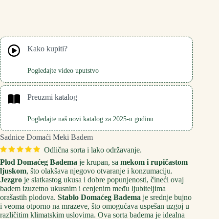
Kako kupiti?
Pogledajte video uputstvo
Preuzmi katalog
Pogledajte naš novi katalog za 2025-u godinu
Sadnice Domaći Meki Badem
Odlična sorta i lako održavanje.
Plod Domaćeg Badema
je krupan, sa
mekom i rupičastom
ljuskom
, što olakšava njegovo otvaranje i konzumaciju.
Jezgro
je slatkastog ukusa i dobre popunjenosti, čineći ovaj
badem izuzetno ukusnim i cenjenim među ljubiteljima
orašastih plodova.
Stablo Domaćeg Badema
je srednje bujno
i veoma otporno na mrazeve, što omogućava uspešan uzgoj u
različitim klimatskim uslovima. Ova sorta badema je idealna