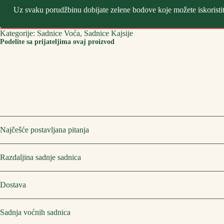
Uz svaku porudžbinu dobijate zelene bodove koje možete iskoristi
Kategorije:
Sadnice Voća
,
Sadnice Kajsije
Podelite sa prijateljima ovaj proizvod
Najčešće postavljana pitanja
Razdaljina sadnje sadnica
Dostava
Sadnja voćnih sadnica