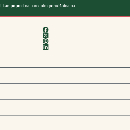
ti kao
popust
na narednim porudžbinama.