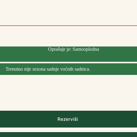
Oprašuje je: Samooplodna
Trenutno nije sezona sadnje voćnih sadnica.
Rezerviši