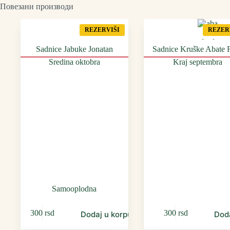
Повезани производи
REZERVIŠI
REZER
Sadnice Jabuke Jonatan
Sadnice Kruške Abate F
Sredina oktobra
Kraj septembra
Samooplodna
300
rsd
300
rsd
Dodaj u korpu
Dod