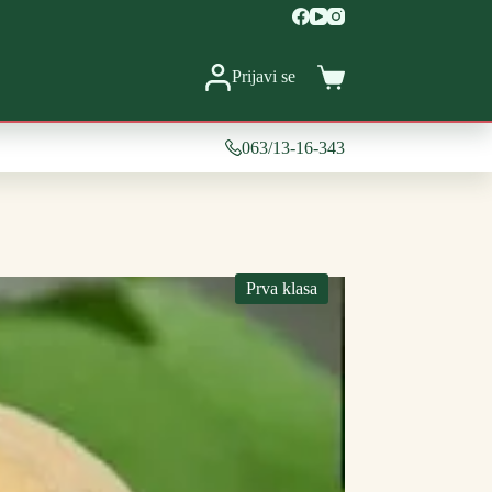
Prijavi se
Shopping
cart
063/13-16-343
Prva klasa