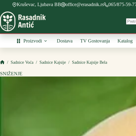
Skip
Kruševac, Ljubava BB
office@erasadnik.rs
065/875-59-7
to
content
Proizvodi
Dostava
TV Gostovanja
Katalog
/
Sadnice Voća
/
Sadnice Kajsije
/
Sadnice Kajsije Bela
Početna
SNIŽENJE