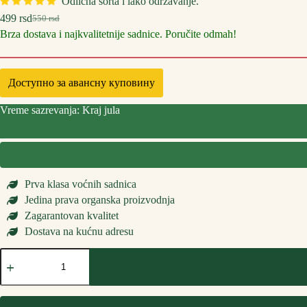
Odlična sorta i lako održavanje.
499
rsd
550
rsd
Оригинална
Тренутна
Brza dostava i najkvalitetnije sadnice. Poručite odmah!
цена
цена
је
је:
била:
499 rsd.
550 rsd.
Доступно за авансну куповину
Vreme sazrevanja: Kraj jula
Prva klasa voćnih sadnica
Jedina prava organska proizvodnja
Zagarantovan kvalitet
Dostava na kućnu adresu
Sadnice
Kajsije
Bela
количина