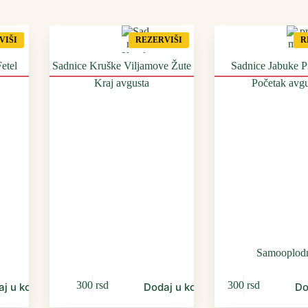
VIŠI
REZERVIŠI
R
etel
Sadnice Kruške Viljamove Žute
Sadnice Jabuke 
Kraj avgusta
Početak avgu
Samooplod
300
rsd
300
rsd
aj u korpu
Dodaj u korpu
Do