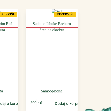
EZERVIŠI
REZERVIŠI
Prim Ruž
Sadnice Jabuke Breburn
sta
Sredina oktobra
na
Samooplodna
300
rsd
daj u korpu
Dodaj u korpu