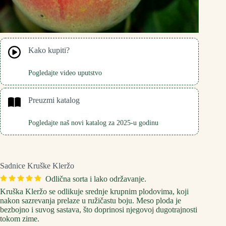
Kako kupiti?
Pogledajte video uputstvo
Preuzmi katalog
Pogledajte naš novi katalog za 2025-u godinu
Sadnice Kruške Kleržo
Odlična sorta i lako održavanje.
Kruška Kleržo se odlikuje srednje krupnim plodovima, koji
nakon sazrevanja prelaze u ružičastu boju. Meso ploda je
bezbojno i suvog sastava, što doprinosi njegovoj dugotrajnosti
tokom zime.