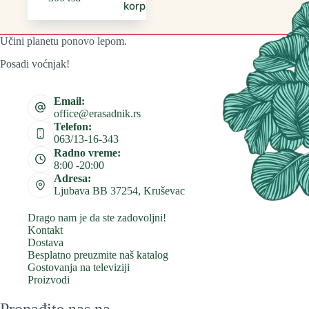
korpu
Učini planetu ponovo lepom.
Posadi voćnjak!
Email:
office@erasadnik.rs
Telefon:
063/13-16-343
Radno vreme:
8:00 -20:00
Adresa:
Ljubava BB 37254, Kruševac
Drago nam je da ste zadovoljni!
Kontakt
Dostava
Besplatno preuzmite naš katalog
Gostovanja na televiziji
Proizvodi