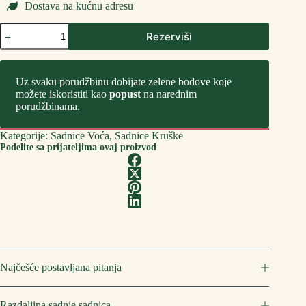
Dostava na kućnu adresu
Sadnice
Rezerviši
Kruške
Kleržo
количина
Uz svaku porudžbinu dobijate zelene bodove koje
možete iskoristiti kao
popust
na narednim
porudžbinama.
Kategorije:
Sadnice Voća
,
Sadnice Kruške
Podelite sa prijateljima ovaj proizvod
Najčešće postavljana pitanja
Razdaljina sadnje sadnica