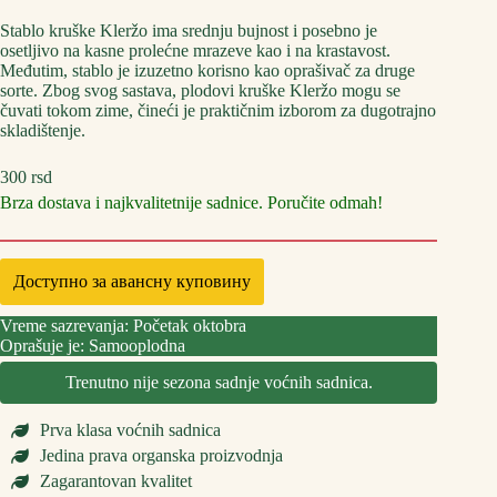
Stablo kruške Kleržo ima srednju bujnost i posebno je
osetljivo na kasne prolećne mrazeve kao i na krastavost.
Međutim, stablo je izuzetno korisno kao oprašivač za druge
sorte. Zbog svog sastava, plodovi kruške Kleržo mogu se
čuvati tokom zime, čineći je praktičnim izborom za dugotrajno
skladištenje.
300
rsd
Brza dostava i najkvalitetnije sadnice. Poručite odmah!
Доступно за авансну куповину
Vreme sazrevanja: Početak oktobra
Oprašuje je: Samooplodna
Trenutno nije sezona sadnje voćnih sadnica.
Prva klasa voćnih sadnica
Jedina prava organska proizvodnja
Zagarantovan kvalitet