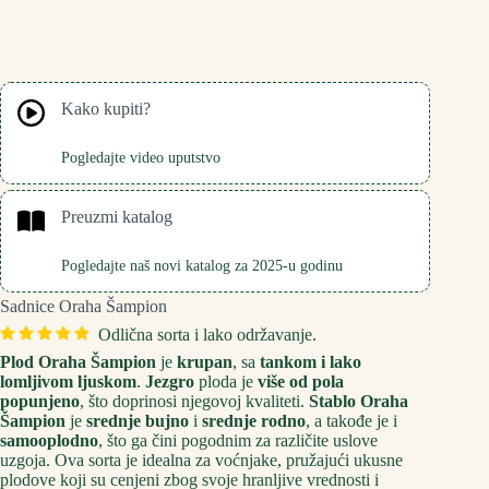
Kako kupiti?
Pogledajte video uputstvo
Preuzmi katalog
Pogledajte naš novi katalog za 2025-u godinu
Sadnice Oraha Šampion
Odlična sorta i lako održavanje.
Plod Oraha Šampion
je
krupan
, sa
tankom i lako
lomljivom ljuskom
.
Jezgro
ploda je
više od pola
popunjeno
, što doprinosi njegovoj kvaliteti.
Stablo Oraha
Šampion
je
srednje bujno
i
srednje rodno
, a takođe je i
samooplodno
, što ga čini pogodnim za različite uslove
uzgoja. Ova sorta je idealna za voćnjake, pružajući ukusne
plodove koji su cenjeni zbog svoje hranljive vrednosti i