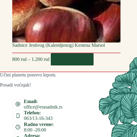
Sadnice Jestivog (Kalemljenog) Kestena Marsol
Распон
Овај
Dodaj u korpu
800
rsd
–
1.200
rsd
цена:
производ
од
има
800 rsd
више
Učini planetu ponovo lepom.
до
варијанти.
1.200 rsd
Опције
Posadi voćnjak!
могу
бити
изабране
Email:
на
office@erasadnik.rs
страници
Telefon:
производа.
063/13-16-343
Radno vreme:
8:00 -20:00
Adresa: