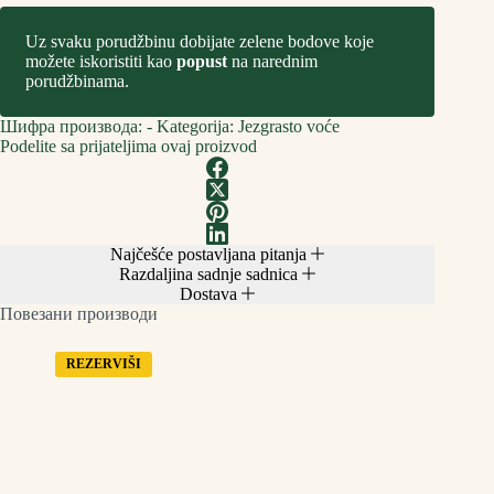
Uz svaku porudžbinu dobijate zelene bodove koje
možete iskoristiti kao
popust
na narednim
porudžbinama.
Шифра производа:
-
Kategorija:
Jezgrasto voće
Podelite sa prijateljima ovaj proizvod
Najčešće postavljana pitanja
Razdaljina sadnje sadnica
Dostava
Повезани производи
REZERVIŠI