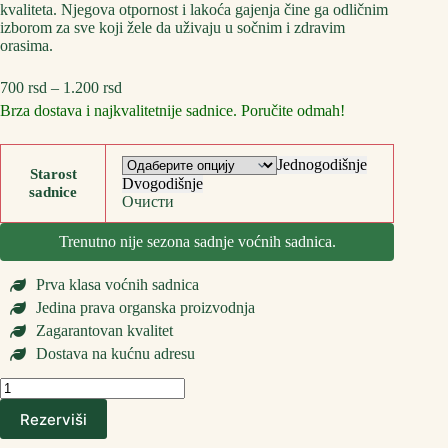
kvaliteta. Njegova otpornost i lakoća gajenja čine ga odličnim
izborom za sve koji žele da uživaju u sočnim i zdravim
orasima.
Распон
700
rsd
–
1.200
rsd
цена:
Brza dostava i najkvalitetnije sadnice. Poručite odmah!
од
700 rsd
до
Jednogodišnje
Starost
1.200 rsd
Dvogodišnje
sadnice
Очисти
Trenutno nije sezona sadnje voćnih sadnica.
Prva klasa voćnih sadnica
Jedina prava organska proizvodnja
Zagarantovan kvalitet
Dostava na kućnu adresu
Sadnice
Oraha
Rezerviši
Šampion
количина