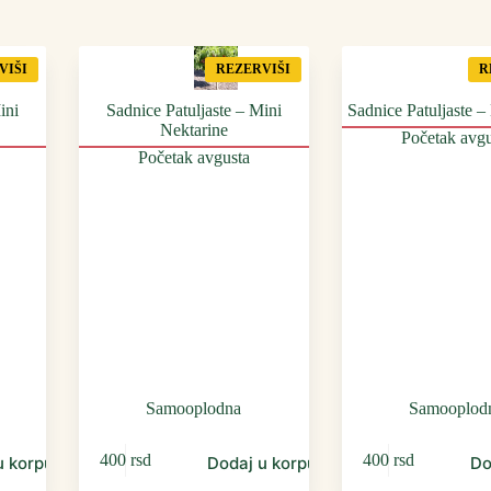
VIŠI
REZERVIŠI
R
ini
Sadnice Patuljaste – Mini
Sadnice Patuljaste – 
Nektarine
Početak avgu
Početak avgusta
Samooplodna
Samooplod
400
rsd
400
rsd
u korpu
Dodaj u korpu
Do