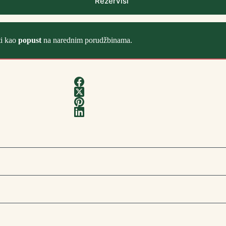
Rezerviši
ti kao
popust
na narednim porudžbinama.