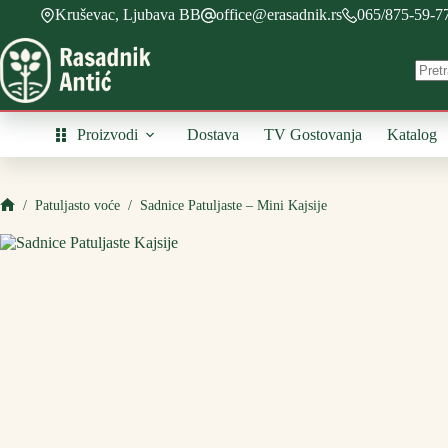
Skip
Kruševac, Ljubava BB
office@erasadnik.rs
065/875-59-7
to
content
Proizvodi
Dostava
TV Gostovanja
Katalog
/
Patuljasto voće
/
Sadnice Patuljaste – Mini Kajsije
Početna