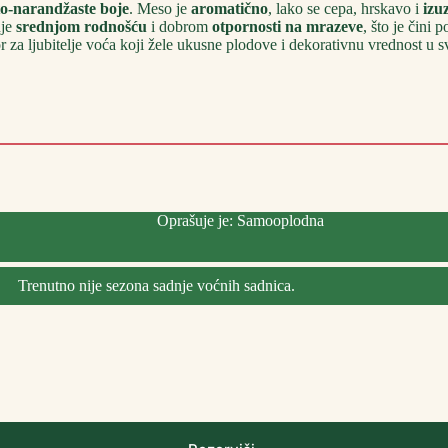
o-narandžaste boje
. Meso je
aromatično
, lako se cepa, hrskavo i
izu
uje
srednjom rodnošću
i dobrom
otpornosti na mrazeve
, što je čini
bor za ljubitelje voća koji žele ukusne plodove i dekorativnu vrednost u 
Oprašuje je: Samooplodna
Trenutno nije sezona sadnje voćnih sadnica.