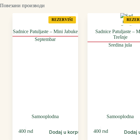
Повезани производи
REZERVIŠI
REZER
Sadnice Patuljaste – Mini Jabuke
Sadnice Patuljaste – M
Trešnje
Septembar
Sredina jula
Samooplodna
Samooplodna
400
rsd
400
rsd
Dodaj u korpu
Dodaj 