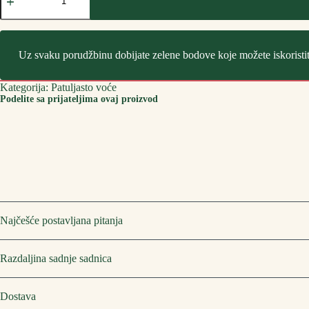
-
Mini
Kajsije
количина
Uz svaku porudžbinu dobijate zelene bodove koje možete iskoristi
Kategorija:
Patuljasto voće
Podelite sa prijateljima ovaj proizvod
Najčešće postavljana pitanja
Razdaljina sadnje sadnica
Dostava