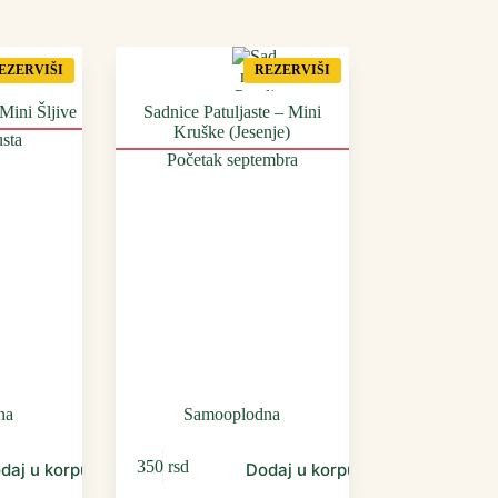
EZERVIŠI
REZERVIŠI
Mini Šljive
Sadnice Patuljaste – Mini
Kruške (Jesenje)
sta
Početak septembra
na
Samooplodna
350
rsd
daj u korpu
Dodaj u korpu