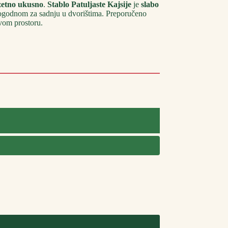
zetno ukusno
.
Stablo Patuljaste Kajsije
je
slabo
 pogodnom za sadnju u dvorištima. Preporučeno
svom prostoru.