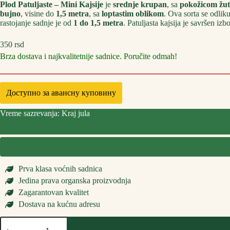
Plod Patuljaste – Mini Kajsije
je
srednje krupan
, sa
pokožicom žut
bujno
, visine do
1,5 metra
, sa
loptastim oblikom
. Ova sorta se odlik
rastojanje sadnje je od
1 do 1,5 metra
. Patuljasta kajsija je savršen iz
350
rsd
Brza dostava i najkvalitetnije sadnice. Poručite odmah!
Доступно за авансну куповину
Vreme sazrevanja: Kraj jula
Prva klasa voćnih sadnica
Jedina prava organska proizvodnja
Zagarantovan kvalitet
Dostava na kućnu adresu
Sadnice
Patuljaste