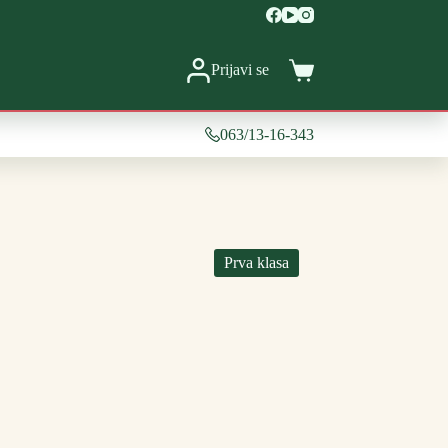
Prijavi se
Shopping
cart
063/13-16-343
Prva klasa