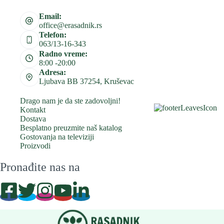
Email:
office@erasadnik.rs
Telefon:
063/13-16-343
Radno vreme:
8:00 -20:00
Adresa:
Ljubava BB 37254, Kruševac
Drago nam je da ste zadovoljni!
Kontakt
Dostava
Besplatno preuzmite naš katalog
Gostovanja na televiziji
Proizvodi
Pronađite nas na