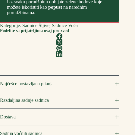
Uz svaku porudžbinu dobijate zelene bodove koje
možete iskoristiti kao
popust
na narednim
porudžbinama.
Kategorije:
Sadnice Šljive
,
Sadnice Voća
Podelite sa prijateljima ovaj proizvod
Najčešće postavljana pitanja
Razdaljina sadnje sadnica
Dostava
Sadnja voćnih sadnica