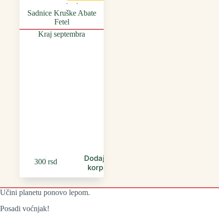
Sadnice Kruške Abate
Fetel
Kraj septembra
Dodaj u
300
rsd
korpu
Učini planetu ponovo lepom.
Posadi voćnjak!