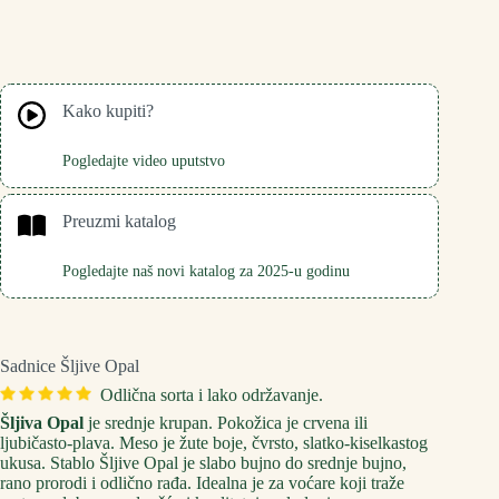
Kako kupiti?
Pogledajte video uputstvo
Preuzmi katalog
Pogledajte naš novi katalog za 2025-u godinu
Sadnice Šljive Opal
Odlična sorta i lako održavanje.
Šljiva Opal
je srednje krupan. Pokožica je crvena ili
ljubičasto-plava. Meso je žute boje, čvrsto, slatko-kiselkastog
ukusa. Stablo Šljive Opal je slabo bujno do srednje bujno,
rano prorodi i odlično rađa. Idealna je za voćare koji traže