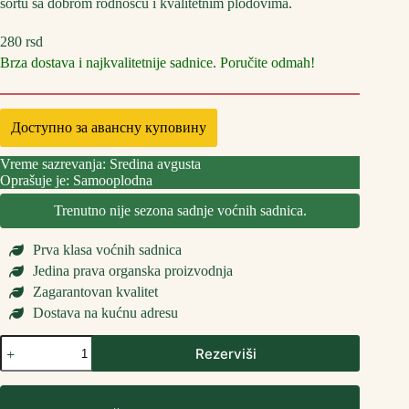
sortu sa dobrom rodnošću i kvalitetnim plodovima.
280
rsd
Brza dostava i najkvalitetnije sadnice. Poručite odmah!
Доступно за авансну куповину
Vreme sazrevanja: Sredina avgusta
Oprašuje je: Samooplodna
Trenutno nije sezona sadnje voćnih sadnica.
Prva klasa voćnih sadnica
Jedina prava organska proizvodnja
Zagarantovan kvalitet
Dostava na kućnu adresu
Sadnice
Rezerviši
Šljive
Opal
количина