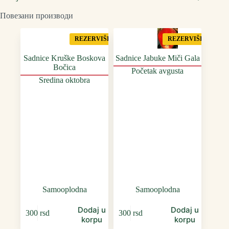
Повезани производи
REZERVIŠI
REZERVIŠI
Sadnice Kruške Boskova
Sadnice Jabuke Miči Gala
Bočica
Početak avgusta
Sredina oktobra
Samooplodna
Samooplodna
Dodaj u
Dodaj u
300
rsd
300
rsd
korpu
korpu