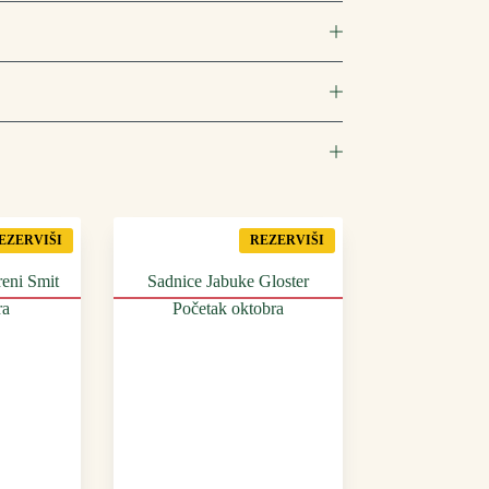
EZERVIŠI
REZERVIŠI
eni Smit
Sadnice Jabuke Gloster
ra
Početak oktobra