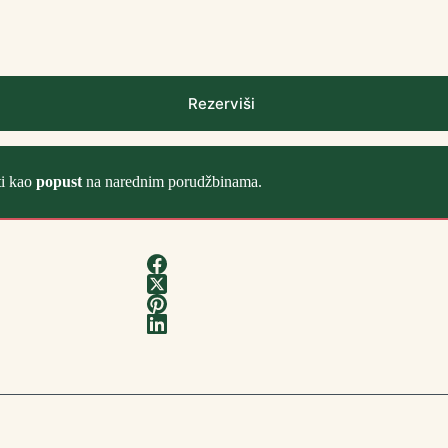
Rezerviši
ti kao
popust
na narednim porudžbinama.