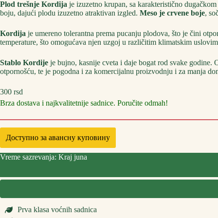
Plod trešnje Kordija
je izuzetno krupan, sa karakteristično dugačkom
boju, dajući plodu izuzetno atraktivan izgled.
Meso je crvene boje
, so
Kordija
je umereno tolerantna prema pucanju plodova, što je čini ot
temperature, što omogućava njen uzgoj u različitim klimatskim uslovima
Stablo Kordije
je bujno, kasnije cveta i daje bogat rod svake godine. O
otpornošću, te je pogodna i za komercijalnu proizvodnju i za manja do
300
rsd
Brza dostava i najkvalitetnije sadnice. Poručite odmah!
Доступно за авансну куповину
Vreme sazrevanja: Kraj juna
Prva klasa voćnih sadnica