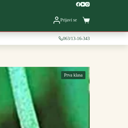
Prijavi se
Shopping
cart
063/13-16-343
Prva klasa