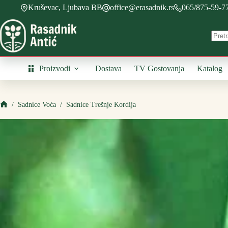
Skip
Kruševac, Ljubava BB
office@erasadnik.rs
065/875-59-7
to
content
Proizvodi
Dostava
TV Gostovanja
Katalog
/
Sadnice Voća
/
Sadnice Trešnje Kordija
Početna