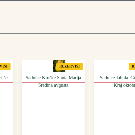
VIŠI
REZERVIŠI
R
lišes
Sadnice Kruške Santa Marija
Sadnice Jabuke Gr
Sredina avgusta
Kraj oktob