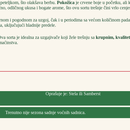
 peteljkom, što olakšava berbu.
Pokožica
je crvene boje u početku, ali 
čno, odličnog ukusa i bogate arome, što ovu sortu trešnje čini vrlo cenj
pornom i pogodnom za uzgoj, čak i u periodima sa većom količinom pad
, uključujući hladnije predele.
va sorta je idealna za uzgajivače koji žele trešnju sa
krupnim, kvalite
maćinstva.
Oprašuje je: Stela ili Samberst
Trenutno nije sezona sadnje voćnih sadnica.