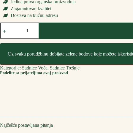
Jedina prava organska proizvodnja
Zagarantovan kvalitet
Dostava na kućnu adresu
Sadnice
Trešnje
Kordija
количина
Uz svaku porudžbinu dobijate zelene bodove koje možete iskoristi
Kategorije:
Sadnice Voća
,
Sadnice Trešnje
Podelite sa prijateljima ovaj proizvod
Najčešće postavljana pitanja