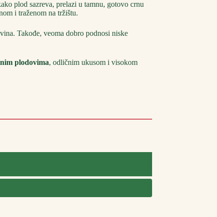
kako plod sazreva, prelazi u tamnu, gotovo crnu
enom i traženom na tržištu.
avina. Takođe, veoma dobro podnosi niske
tnim plodovima
, odličnim ukusom i visokom