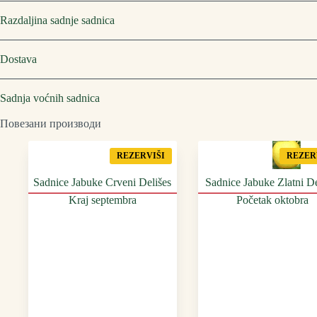
Razdaljina sadnje sadnica
Dostava
Sadnja voćnih sadnica
Повезани производи
REZERVIŠI
REZER
Sadnice Jabuke Crveni Delišes
Sadnice Jabuke Zlatni De
Kraj septembra
Početak oktobra