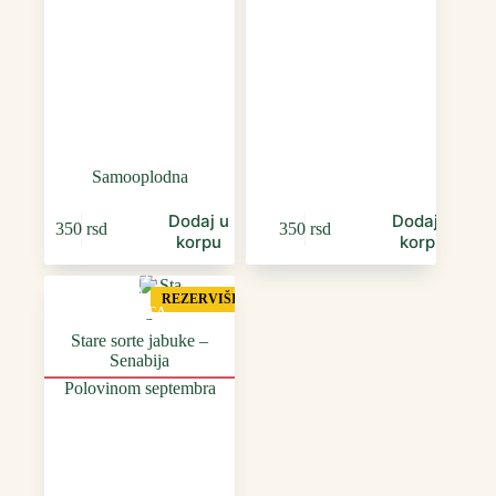
Samooplodna
Dodaj u
Dodaj u
350
rsd
350
rsd
korpu
korpu
STAR
A
REZERVIŠI
SORTA
Stare sorte jabuke –
Senabija
Polovinom septembra