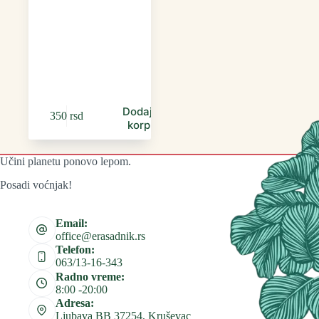
Dodaj u
350
rsd
korpu
Učini planetu ponovo lepom.
Posadi voćnjak!
Email:
office@erasadnik.rs
Telefon:
063/13-16-343
Radno vreme:
8:00 -20:00
Adresa:
Ljubava BB 37254, Kruševac