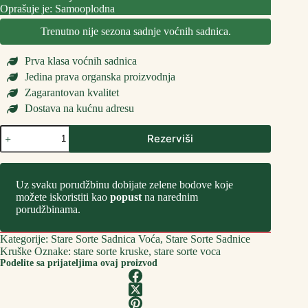
Oprašuje je: Samooplodna
Trenutno nije sezona sadnje voćnih sadnica.
Prva klasa voćnih sadnica
Jedina prava organska proizvodnja
Zagarantovan kvalitet
Dostava na kućnu adresu
Stare
Rezerviši
Sorte
Sadnica
Kruške
Kaluđerka
Uz svaku porudžbinu dobijate zelene bodove koje
количина
možete iskoristiti kao
popust
na narednim
porudžbinama.
Kategorije:
Stare Sorte Sadnica Voća
,
Stare Sorte Sadnice
Kruške
Oznake:
stare sorte kruske
,
stare sorte voca
Podelite sa prijateljima ovaj proizvod