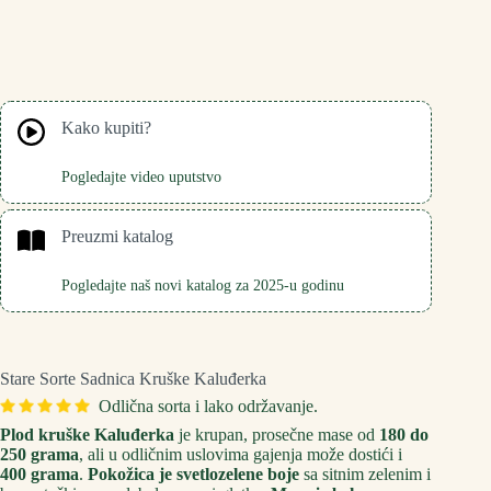
Kako kupiti?
Pogledajte video uputstvo
Preuzmi katalog
Pogledajte naš novi katalog za 2025-u godinu
Stare Sorte Sadnica Kruške Kaluđerka
Odlična sorta i lako održavanje.
Plod kruške Kaluđerka
je krupan, prosečne mase od
180 do
250 grama
, ali u odličnim uslovima gajenja može dostići i
400 grama
.
Pokožica je svetlozelene boje
sa sitnim zelenim i