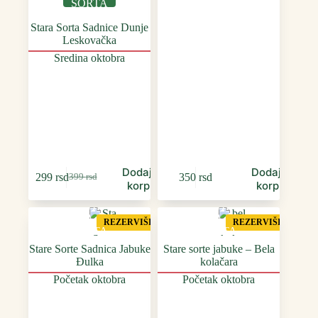
SORTA
Stara Sorta Sadnice Dunje
Leskovačka
Sredina oktobra
Dodaj u
Dodaj u
299
rsd
350
rsd
399
rsd
Оригинална
Тренутна
korpu
korpu
цена
цена
STAR
STAR
је
је:
A
A
била:
299 rsd.
REZERVIŠI
REZERVIŠI
SORTA
SORTA
399 rsd.
Stare Sorte Sadnica Jabuke
Stare sorte jabuke – Bela
Đulka
kolačara
Početak oktobra
Početak oktobra