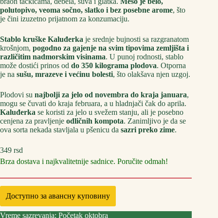
braon tačkicama, debela, suva i glatka.
Meso je belo,
polutopivo, veoma sočno, slatko i bez posebne arome
, što
je čini izuzetno prijatnom za konzumaciju.
Stablo kruške Kaluđerka
je srednje bujnosti sa razgranatom
krošnjom,
pogodno za gajenje na svim tipovima zemljišta i
različitim nadmorskim visinama
. U punoj rodnosti, stablo
može dostići prinos od
do 350 kilograma plodova
. Otporna
je na
sušu, mrazeve i većinu bolesti
, što olakšava njen uzgoj.
Plodovi su
najbolji za jelo od novembra do kraja januara
,
mogu se čuvati do kraja februara, a u hladnjači čak do aprila.
Kaluđerka
se koristi za jelo u svežem stanju, ali je posebno
cenjena za pravljenje
odličnih kompota
. Zanimljivo je da se
ova sorta nekada stavljala u pšenicu da
sazri preko zime
.
349
rsd
Brza dostava i najkvalitetnije sadnice. Poručite odmah!
Доступно за авансну куповину
Vreme sazrevanja: Početak oktobra