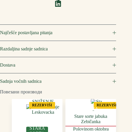
Najčešće postavljana pitanja
Razdaljina sadnje sadnica
Dostava
Sadnja voćnih sadnica
Повезани производи
STAR
SNIŽENJE
A
REZERVIŠI
REZERVIŠI
SORTA
Stare sorte jabuka
Zebičanka
STARA
Polovinom oktobra