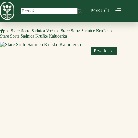
Skip
to
PORUČI
content
/
Stare Sorte Sadnica Voća
/
Stare Sorte Sadnice Kruške
/
Početna
Stare Sorte Sadnica Kruške Kaluđerka
Prva klasa