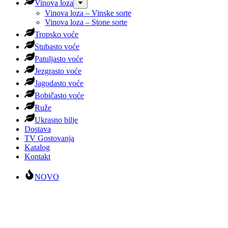
Vinova loza
Vinova loza – Vinske sorte
Vinova loza – Stone sorte
Tropsko voće
Stubasto voće
Patuljasto voće
Jezgrasto voće
Jagodasto voće
Bobičasto voće
Ruže
Ukrasno bilje
Dostava
TV Gostovanja
Katalog
Kontakt
NOVO