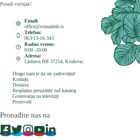
Posadi voćnjak!
Email:
office@erasadnik.rs
Telefon:
063/13-16-343
Radno vreme:
8:00 -20:00
Adresa:
Ljubava BB 37254, Kruševac
Drago nam je da ste zadovoljni!
Kontakt
Dostava
Besplatno preuzmite naš katalog
Gostovanja na televiziji
Proizvodi
Pronađite nas na