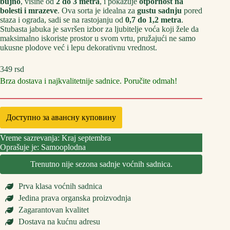
bujno
, visine od
2 do 3 metra
, i pokazuje
otpornost na
bolesti i mrazeve
. Ova sorta je idealna za
gustu sadnju
pored
staza i ograda, sadi se na rastojanju od
0,7 do 1,2 metra
.
Stubasta jabuka je savršen izbor za ljubitelje voća koji žele da
maksimalno iskoriste prostor u svom vrtu, pružajući ne samo
ukusne plodove već i lepu dekorativnu vrednost.
349
rsd
Brza dostava i najkvalitetnije sadnice. Poručite odmah!
Доступно за авансну куповину
Vreme sazrevanja: Kraj septembra
Oprašuje je: Samooplodna
Trenutno nije sezona sadnje voćnih sadnica.
Prva klasa voćnih sadnica
Jedina prava organska proizvodnja
Zagarantovan kvalitet
Dostava na kućnu adresu