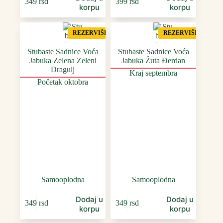
349
rsd
399
rsd
korpu
korpu
REZERVIŠI
REZERVIŠI
Stubaste Sadnice Voća
Stubaste Sadnice Voća
Jabuka Zelena Zeleni
Jabuka Žuta Đerdan
Dragulj
Kraj septembra
Početak oktobra
Samooplodna
Samooplodna
Dodaj u
Dodaj u
349
rsd
349
rsd
korpu
korpu