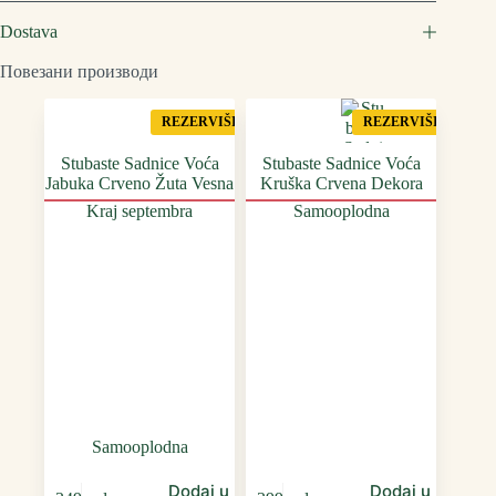
Dostava
Повезани производи
REZERVIŠI
REZERVIŠI
Stubaste Sadnice Voća
Stubaste Sadnice Voća
Jabuka Crveno Žuta Vesna
Kruška Crvena Dekora
Kraj septembra
Samooplodna
Samooplodna
Dodaj u
Dodaj u