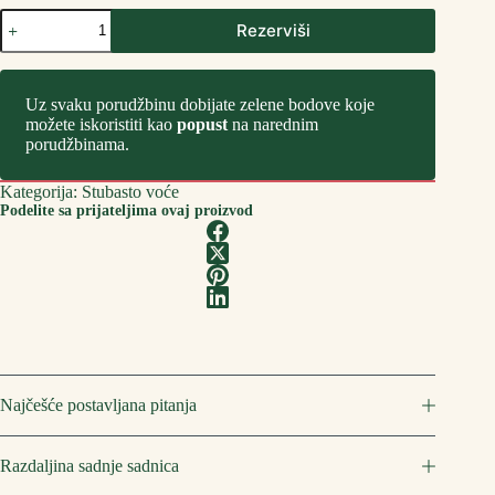
Stubaste
Rezerviši
Sadnice
Voća
Jabuka
Crvena
Uz svaku porudžbinu dobijate zelene bodove koje
Rumeno
možete iskoristiti kao
popust
na narednim
Vreteno
porudžbinama.
количина
Kategorija:
Stubasto voće
Podelite sa prijateljima ovaj proizvod
Najčešće postavljana pitanja
Razdaljina sadnje sadnica