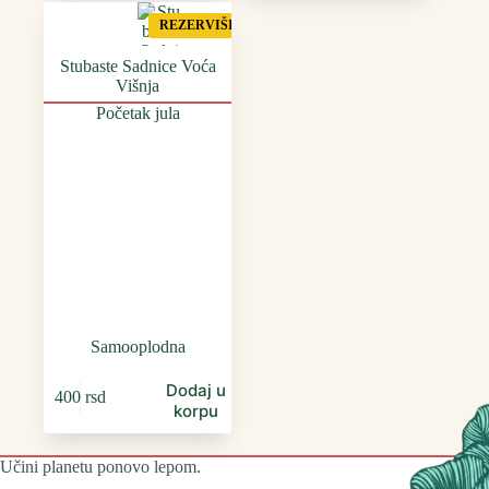
REZERVIŠI
Stubaste Sadnice Voća
Višnja
Početak jula
Samooplodna
Dodaj u
400
rsd
korpu
Učini planetu ponovo lepom.