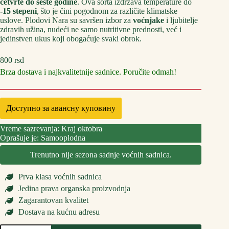
četvrte do šeste godine
. Ova sorta izdržava temperature do
-15 stepeni
, što je čini pogodnom za različite klimatske
uslove. Plodovi Nara su savršen izbor za
voćnjake
i ljubitelje
zdravih užina, nudeći ne samo nutritivne prednosti, već i
jedinstven ukus koji obogaćuje svaki obrok.
800
rsd
Brza dostava i najkvalitetnije sadnice. Poručite odmah!
Доступно за авансну куповину
Vreme sazrevanja: Kraj oktobra
Oprašuje je: Samooplodna
Trenutno nije sezona sadnje voćnih sadnica.
Prva klasa voćnih sadnica
Jedina prava organska proizvodnja
Zagarantovan kvalitet
Dostava na kućnu adresu
Sadnice