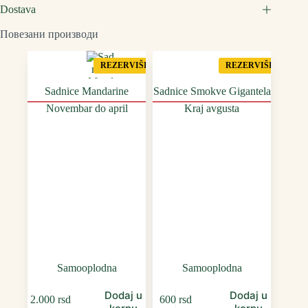
Dostava
Повезани производи
REZERVIŠI
REZERVIŠI
Sadnice Mandarine
Sadnice Smokve Gigantela
Novembar do april
Kraj avgusta
Samooplodna
Samooplodna
Dodaj u
Dodaj u
2.000
rsd
600
rsd