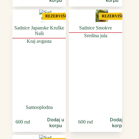
korpu
korpu
REZERVIŠI
REZERVIŠI
Sadnice Japanske Kruške
Sadnice Smokve
Naši
Sredina jula
Kraj avgusta
Samooplodna
Dodaj u
Dodaj u
600
rsd
600
rsd
korpu
korpu