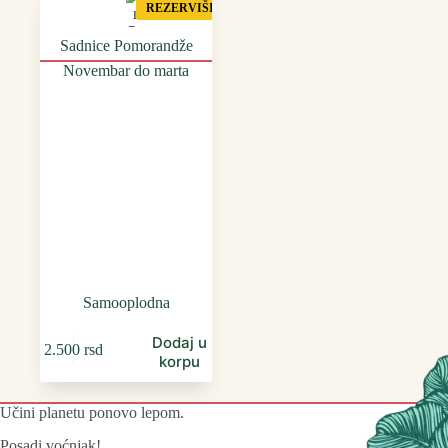
REZERVIŠI
Sadnice Pomorandže
Novembar do marta
Samooplodna
Dodaj u
2.500
rsd
korpu
Učini planetu ponovo lepom.
Posadi voćnjak!