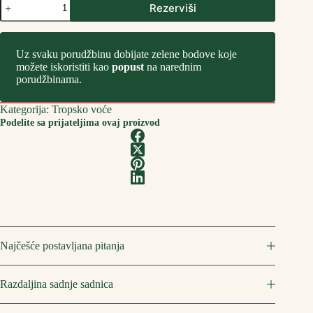
Rezerviši
Nara
количина
Uz svaku porudžbinu dobijate zelene bodove koje
možete iskoristiti kao
popust
na narednim
porudžbinama.
Kategorija:
Tropsko voće
Podelite sa prijateljima ovaj proizvod
Najčešće postavljana pitanja
Razdaljina sadnje sadnica