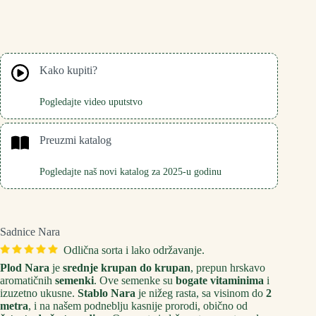
Kako kupiti?
Pogledajte video uputstvo
Preuzmi katalog
Pogledajte naš novi katalog za 2025-u godinu
Sadnice Nara
Odlična sorta i lako održavanje.
Plod Nara
je
srednje krupan do krupan
, prepun hrskavo
aromatičnih
semenki
. Ove semenke su
bogate vitaminima
i
izuzetno ukusne.
Stablo Nara
je nižeg rasta, sa visinom do
2
metra
, i na našem podneblju kasnije prorodi, obično od