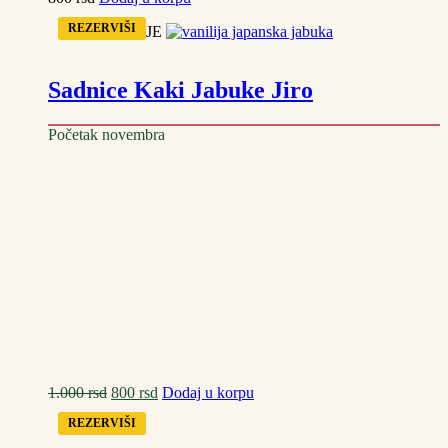
REZERVIŠI
SNIŽENJE
Sadnice Kaki Jabuke Jiro
Početak novembra
Оригинална
Тренутна
1.000
rsd
800
rsd
Dodaj u korpu
цена
цена
REZERVIŠI
је
је:
била:
800 rsd.