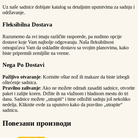
Uz naše sadnice dobijate katalog sa detaljnim uputstvima za sadnju i
održavanje.
Fleksibilna Dostava
Razumemo da svi imaju različite rasporede, pa nudimo opcije
dostave koje Vam najbolje odgovaraju. Naša fleksibilnost
omogućava Vam da uskladite dostavu sa svojim planovima, kako
biste pripremili zemljište na vreme.
Nega Po Dostavi
Pažljivo otvaranje
: Koristite oštar nož ili makaze da biste izbegli
oštećenje sadnica.
Pravilno zalivanje
: Ako ne možete odmah zasaditi sadnice, otvorite
paket i zalijte koren. Držite ih na vlažnom i hladnom mestu do tri
dana. Sadnice možete „utrapiti“ i time odložiti sadnju još nekoliko
nedelja. Kliknite ovde za uputstvo kako da pravilno „utrapite“
sadnicu.
Повезани производи