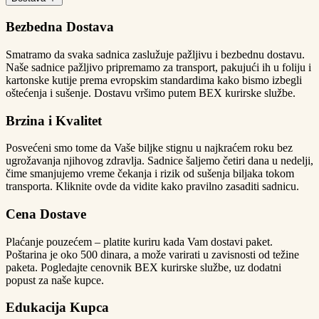
Bezbedna Dostava
Smatramo da svaka sadnica zaslužuje pažljivu i bezbednu dostavu.
Naše sadnice pažljivo pripremamo za transport, pakujući ih u foliju i
kartonske kutije prema evropskim standardima kako bismo izbegli
oštećenja i sušenje. Dostavu vršimo putem BEX kurirske službe.
Brzina i Kvalitet
Posvećeni smo tome da Vaše biljke stignu u najkraćem roku bez
ugrožavanja njihovog zdravlja. Sadnice šaljemo četiri dana u nedelji,
čime smanjujemo vreme čekanja i rizik od sušenja biljaka tokom
transporta. Kliknite ovde da vidite kako pravilno zasaditi sadnicu.
Cena Dostave
Plaćanje pouzećem – platite kuriru kada Vam dostavi paket.
Poštarina je oko 500 dinara, a može varirati u zavisnosti od težine
paketa. Pogledajte cenovnik BEX kurirske službe, uz dodatni
popust za naše kupce.
Edukacija Kupca