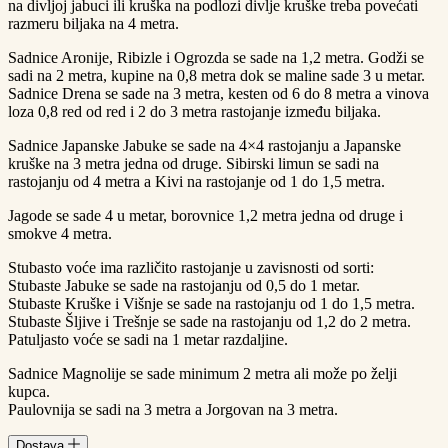
na divljoj jabuci ili kruška na podlozi divlje kruške treba povećati
razmeru biljaka na 4 metra.
Sadnice Aronije, Ribizle i Ogrozda se sade na 1,2 metra. Godži se
sadi na 2 metra, kupine na 0,8 metra dok se maline sade 3 u metar.
Sadnice Drena se sade na 3 metra, kesten od 6 do 8 metra a vinova
loza 0,8 red od red i 2 do 3 metra rastojanje između biljaka.
Sadnice Japanske Jabuke se sade na 4×4 rastojanju a Japanske
kruške na 3 metra jedna od druge. Sibirski limun se sadi na
rastojanju od 4 metra a Kivi na rastojanje od 1 do 1,5 metra.
Jagode se sade 4 u metar, borovnice 1,2 metra jedna od druge i
smokve 4 metra.
Stubasto voće ima različito rastojanje u zavisnosti od sorti:
Stubaste Jabuke se sade na rastojanju od 0,5 do 1 metar.
Stubaste Kruške i Višnje se sade na rastojanju od 1 do 1,5 metra.
Stubaste Šljive i Trešnje se sade na rastojanju od 1,2 do 2 metra.
Patuljasto voće se sadi na 1 metar razdaljine.
Sadnice Magnolije se sade minimum 2 metra ali može po želji
kupca.
Paulovnija se sadi na 3 metra a Jorgovan na 3 metra.
Dostava