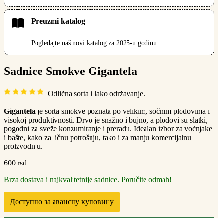
Preuzmi katalog
Pogledajte naš novi katalog za 2025-u godinu
Sadnice Smokve Gigantela
Odlična sorta i lako održavanje.
Gigantela
je sorta smokve poznata po velikim, sočnim plodovima i
visokoj produktivnosti. Drvo je snažno i bujno, a plodovi su slatki,
pogodni za sveže konzumiranje i preradu. Idealan izbor za voćnjake
i bašte, kako za ličnu potrošnju, tako i za manju komercijalnu
proizvodnju.
600
rsd
Brza dostava i najkvalitetnije sadnice. Poručite odmah!
Доступно за авансну куповину