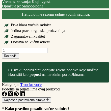
Vreme sazrevanja: Kraj avgusta
Oprašuje je: Samooplodna
Trenutno nije sezona sadnje voćnih sadnica.
Prva klasa voćnih sadnica
Jedina prava organska proizvodnja
Zagarantovan kvalitet
Dostava na kućnu adresu
Sadnice
Smokve
Rezerviši
Gigantela
количина
Uz svaku porudžbinu dobijate zelene bodove koje možete
iskoristiti kao
popust
na narednim porudžbinama.
Kategorija:
Tropsko voće
Podelite sa prijateljima ovaj proizvod
Najčešće postavljana pitanja
* Kako pravilno posaditi voćne sadnice?