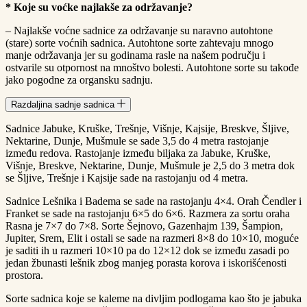
* Koje su voćke najlakše za održavanje?
– Najlakše voćne sadnice za održavanje su naravno autohtone
(stare) sorte voćnih sadnica. Autohtone sorte zahtevaju mnogo
manje održavanja jer su godinama rasle na našem području i
ostvarile su otpornost na mnoštvo bolesti. Autohtone sorte su takođe
jako pogodne za organsku sadnju.
Razdaljina sadnje sadnica
Sadnice Jabuke, Kruške, Trešnje, Višnje, Kajsije, Breskve, Šljive,
Nektarine, Dunje, Mušmule se sade 3,5 do 4 metra rastojanje
između redova. Rastojanje između biljaka za Jabuke, Kruške,
Višnje, Breskve, Nektarine, Dunje, Mušmule je 2,5 do 3 metra dok
se Šljive, Trešnje i Kajsije sade na rastojanju od 4 metra.
Sadnice Lešnika i Badema se sade na rastojanju 4×4. Orah Čendler i
Franket se sade na rastojanju 6×5 do 6×6. Razmera za sortu oraha
Rasna je 7×7 do 7×8. Sorte Šejnovo, Gazenhajm 139, Šampion,
Jupiter, Srem, Elit i ostali se sade na razmeri 8×8 do 10×10, moguće
je saditi ih u razmeri 10×10 pa do 12×12 dok se između zasadi po
jedan žbunasti lešnik zbog manjeg porasta korova i iskorišćenosti
prostora.
Sorte sadnica koje se kaleme na divljim podlogama kao što je jabuka