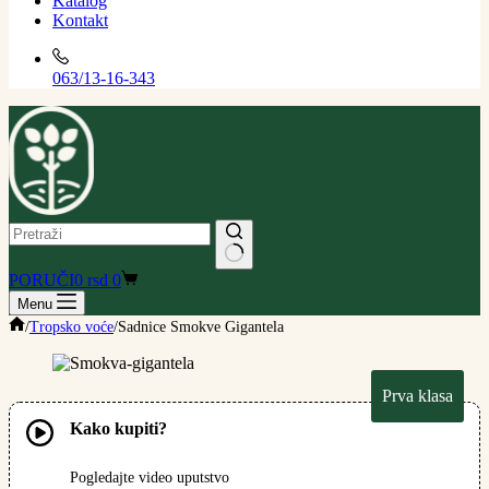
Katalog
Kontakt
063/13-16-343
PORUČI
0
rsd
0
Menu
Početna
/
Tropsko voće
/
Sadnice Smokve Gigantela
Prva klasa
Kako kupiti?
Pogledajte video uputstvo