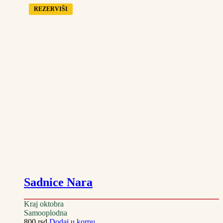
REZERVIŠI
Sadnice Nara
Kraj oktobra
Samooplodna
800
rsd
Dodaj u korpu