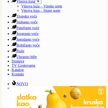
Vinova loza
Vinova loza – Vinske sorte
Vinova loza – Stone sorte
Tropsko voće
Stubasto voće
Patuljasto voće
Jezgrasto voće
Jagodasto voće
Bobičasto voće
Ruže
Ukrasno bilje
Dostava
TV Gostovanja
Katalog
Kontakt
NOVO