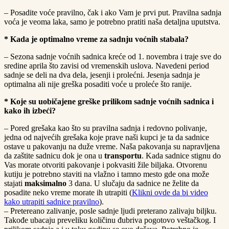
– Posadite voće pravilno, čak i ako Vam je prvi put. Pravilna sadnja
voća je veoma laka, samo je potrebno pratiti naša detaljna uputstva.
* Kada je optimalno vreme za sadnju voćnih stabala?
– Sezona sadnje voćnih sadnica kreće od 1. novembra i traje sve do
sredine aprila što zavisi od vremenskih uslova. Navedeni period
sadnje se deli na dva dela, jesenji i prolećni. Jesenja sadnja je
optimalna ali nije greška posaditi voće u proleće što ranije.
* Koje su uobičajene greške prilikom sadnje voćnih sadnica i
kako ih izbeći?
– Pored grešaka kao što su pravilna sadnja i redovno polivanje,
jedna od najvećih grešaka koje prave naši kupci je ta da sadnice
ostave u pakovanju na duže vreme. Naša pakovanja su napravljena
da zaštite sadnicu dok je ona u
transportu
. Kada sadnice stignu do
Vas morate otvoriti pakovanje i pokvasiti žile biljaka. Otvorenu
kutiju je potrebno staviti na vlažno i tamno mesto gde ona može
stajati
maksimalno
3 dana. U slučaju da sadnice ne želite da
posadite neko vreme morate ih utrapiti (
Klikni ovde da bi video
kako utrapiti sadnice pravilno
).
– Pretereano zalivanje, posle sadnje ljudi preterano zalivaju biljku.
Takođe ubacaju preveliku količinu đubriva pogotovo veštačkog. I