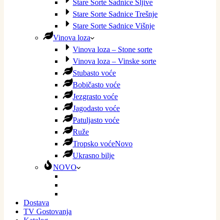
Stare Sorte Sadnice Šljive
Stare Sorte Sadnice Trešnje
Stare Sorte Sadnice Višnje
Vinova loza
Vinova loza – Stone sorte
Vinova loza – Vinske sorte
Stubasto voće
Bobičasto voće
Jezgrasto voće
Jagodasto voće
Patuljasto voće
Ruže
Tropsko voće
Novo
Ukrasno bilje
NOVO
Dostava
TV Gostovanja