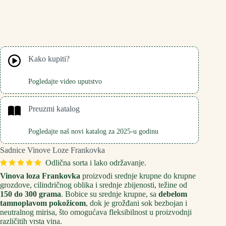
Kako kupiti?
Pogledajte video uputstvo
Preuzmi katalog
Pogledajte naš novi katalog za 2025-u godinu
Sadnice Vinove Loze Frankovka
Odlična sorta i lako održavanje.
Vinova loza Frankovka
proizvodi srednje krupne do krupne
grozdove, cilindričnog oblika i srednje zbijenosti, težine od
150 do 300 grama
. Bobice su srednje krupne, sa
debelom
tamnoplavom pokožicom
, dok je grožđani sok bezbojan i
neutralnog mirisa, što omogućava fleksibilnost u proizvodnji
različitih vrsta vina.