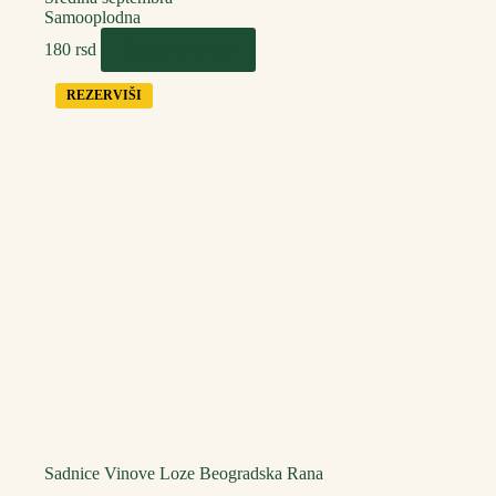
Samooplodna
Dodaj u korpu
180
rsd
REZERVIŠI
Sadnice Vinove Loze Beogradska Rana