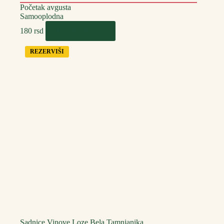
Početak avgusta
Samooplodna
Dodaj u korpu
180
rsd
REZERVIŠI
Sadnice Vinove Loze Bela Tamnjanika