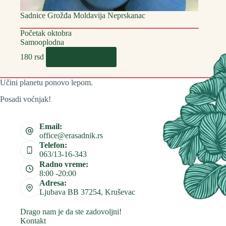
Sadnice Grožđa Moldavija Neprskanac
Početak oktobra
Samooplodna
Dodaj u korpu
180
rsd
Učini planetu ponovo lepom.
Posadi voćnjak!
Email:
office@erasadnik.rs
Telefon:
063/13-16-343
Radno vreme:
8:00 -20:00
Adresa:
Ljubava BB 37254, Kruševac
Drago nam je da ste zadovoljni!
Kontakt