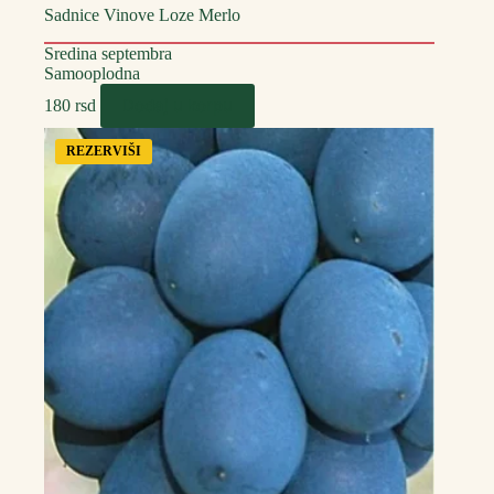
Sadnice Vinove Loze Merlo
Sredina septembra
Samooplodna
Dodaj u korpu
180
rsd
REZERVIŠI