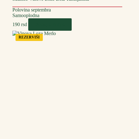
Polovina septembra
Samooplodna
Dodaj u korpu
190
rsd
REZERVIŠI