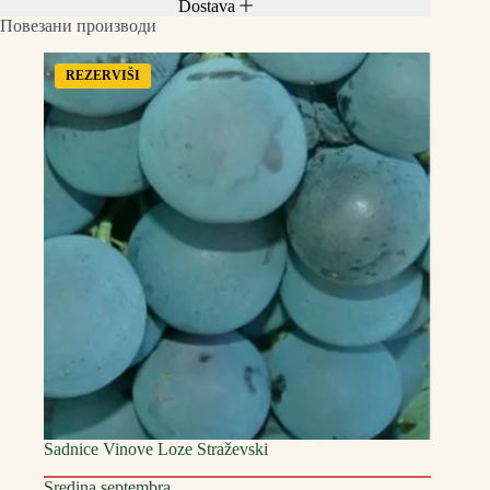
Dostava
Повезани производи
REZERVIŠI
Sadnice Vinove Loze Straževski
Sredina septembra