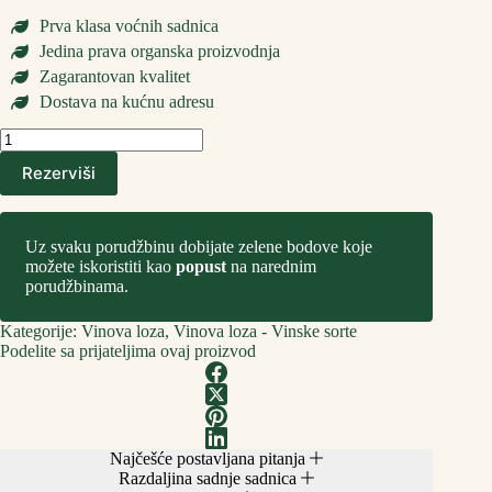
Prva klasa voćnih sadnica
Jedina prava organska proizvodnja
Zagarantovan kvalitet
Dostava na kućnu adresu
Sadnice
Vinove
Rezerviši
Loze
Frankovka
количина
Uz svaku porudžbinu dobijate zelene bodove koje
možete iskoristiti kao
popust
na narednim
porudžbinama.
Kategorije:
Vinova loza
,
Vinova loza - Vinske sorte
Podelite sa prijateljima ovaj proizvod
Najčešće postavljana pitanja
Razdaljina sadnje sadnica