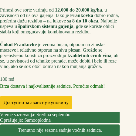
Prinosi ove sorte variraju od
12.000 do 20.000 kg/ha
, u
zavisnosti od uslova gajenja. Iako je
Frankovka
dobro rodna,
preferira dužu rezidbu – na lukove sa
8 do 10 okca
. Najbolje
uspeva u
špalirskom sistemu gajenja
, gde se koriste oblici
stabla koji omogućavaju kombinovanu rezidbu.
Čokot Frankovke
je veoma bujan, otporan na zimske
mrazeve i relativno otporan na sivu plesan. Grožđe se
prvenstveno koristi za proizvodnju
kvalitetnih crnih vina
, ali
se, u zavisnosti od tehnike prerade, može dobiti i belo ili roze
vino, ako se sok otoči odmah nakon muljanja grožđa.
180
rsd
Brza dostava i najkvalitetnije sadnice. Poručite odmah!
Доступно за авансну куповину
Vreme sazrevanja: Sredina septembra
Oprašuje je: Samooplodna
Trenutno nije sezona sadnje voćnih sadnica.