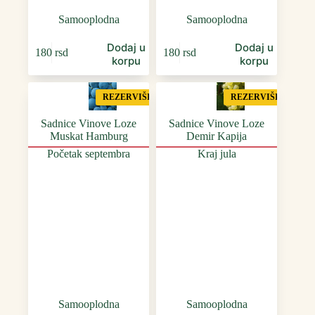
Samooplodna
Samooplodna
Dodaj u
Dodaj u
180
rsd
180
rsd
korpu
korpu
REZERVIŠI
REZERVIŠI
Sadnice Vinove Loze
Sadnice Vinove Loze
Muskat Hamburg
Demir Kapija
Početak septembra
Kraj jula
Samooplodna
Samooplodna