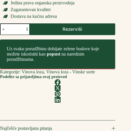
Jedina prava organska proizvodnja
Zagarantovan kvalitet
Dostava na kućnu adresu
Sadnice
Rezerviši
Vinove
Loze
Žilavka
количина
Uz svaku porudžbinu dobijate zelene bodove koje
možete iskoristiti kao
popust
na narednim
porudžbinama.
Kategorije:
Vinova loza
,
Vinova loza - Vinske sorte
Podelite sa prijateljima ovaj proizvod
Najčešće postavljana pitanja