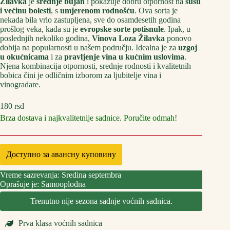
Žilavka
je
srednje bujan
i pokazuje dobru otpornost na
sušu
i većinu bolesti
, s
umjerenom rodnošću
. Ova sorta je
nekada bila vrlo zastupljena, sve do osamdesetih godina
prošlog veka, kada su je
evropske sorte potisnule
. Ipak, u
poslednjih nekoliko godina,
Vinova Loza Žilavka
ponovo
dobija na popularnosti u našem području. Idealna je za
uzgoj
u okućnicama
i za
pravljenje vina u kućnim uslovima
.
Njena kombinacija otpornosti, srednje rodnosti i kvalitetnih
bobica čini je odličnim izborom za ljubitelje vina i
vinogradare.
180
rsd
Brza dostava i najkvalitetnije sadnice. Poručite odmah!
Доступно за авансну куповину
Vreme sazrevanja: Sredina septembra
Oprašuje je: Samooplodna
Trenutno nije sezona sadnje voćnih sadnica.
Prva klasa voćnih sadnica