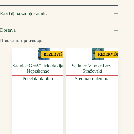
Razdaljina sadnje sadnica
Dostava
Повезани производи
REZERVIŠI
REZERVIŠI
Sadnice Grožđa Moldavija
Sadnice Vinove Loze
Neprskanac
Straževski
Početak oktobra
Sredina septembra