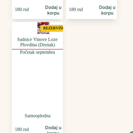
Dodaj u
Dodaj u
180
rsd
180
rsd
korpu
korpu
REZERVIŠI
Sadnice Vinove Loze
Plovdina (Drenak)
Početak septembra
Samooplodna
Dodaj u
180
rsd