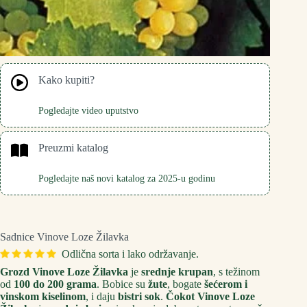
Kako kupiti?
Pogledajte video uputstvo
Preuzmi katalog
Pogledajte naš novi katalog za 2025-u godinu
Sadnice Vinove Loze Žilavka
Odlična sorta i lako održavanje.
Grozd Vinove Loze Žilavka
je
srednje krupan
, s težinom
od
100 do 200 grama
. Bobice su
žute
, bogate
šećerom i
vinskom kiselinom
, i daju
bistri sok
.
Čokot Vinove Loze