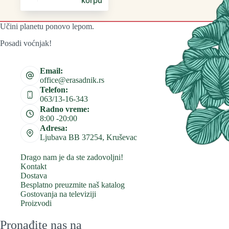
korpu
Učini planetu ponovo lepom.
Posadi voćnjak!
Email:
office@erasadnik.rs
Telefon:
063/13-16-343
Radno vreme:
8:00 -20:00
Adresa:
Ljubava BB 37254, Kruševac
Drago nam je da ste zadovoljni!
Kontakt
Dostava
Besplatno preuzmite naš katalog
Gostovanja na televiziji
Proizvodi
Pronađite nas na